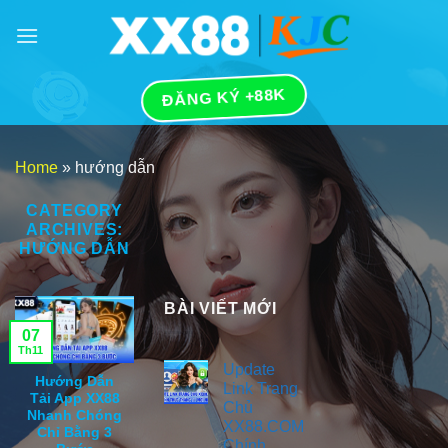
Skip
to
content
ĐĂNG KÝ +88K
Home
»
hướng dẫn
CATEGORY
ARCHIVES:
HƯỚNG DẪN
BÀI VIẾT MỚI
07
Th11
Update
Hướng Dẫn
Link Trang
Tải App XX88
Chủ
Nhanh Chóng
XX88.COM
Chỉ Bằng 3
Chính