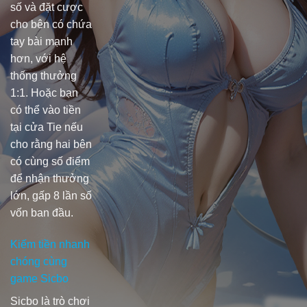
số và đặt cược
cho bên có chứa
tay bài mạnh
hơn, với hệ
thống thưởng
1:1. Hoặc bạn
có thể vào tiền
tại cửa Tie nếu
cho rằng hai bên
có cùng số điểm
để nhận thưởng
lớn, gấp 8 lần số
vốn ban đầu.
Kiếm tiền nhanh
chóng cùng
game Sicbo
Sicbo là trò chơi