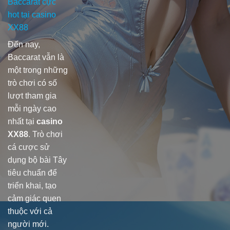
Baccarat cực
hot tại casino
XX88
Đến nay,
Baccarat vẫn là
một trong những
trò chơi có số
lượt tham gia
mỗi ngày cao
nhất tại
casino
XX88
. Trò chơi
cá cược sử
dụng bộ bài Tây
tiêu chuẩn để
triển khai, tạo
cảm giác quen
thuộc với cả
người mới.