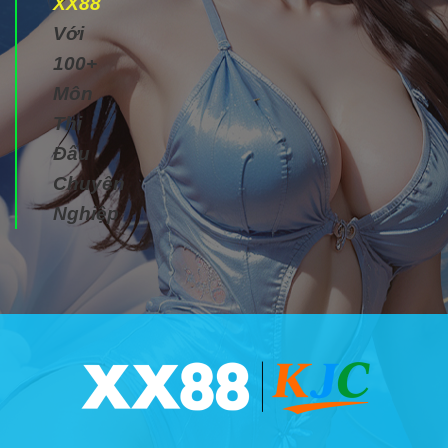
XX88
Với
100+
Môn
Thi
Đấu
Chuyên
Nghiệp