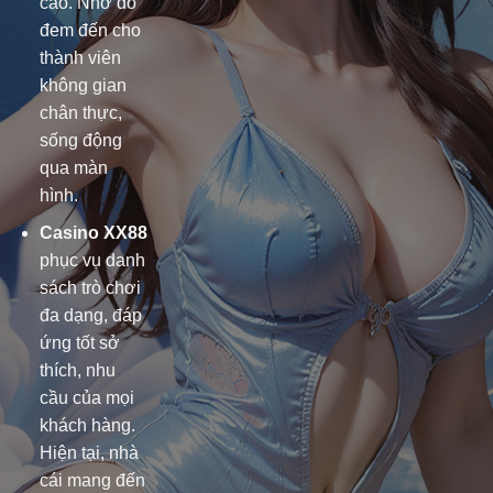
cao. Nhờ đó
đem đến cho
thành viên
không gian
chân thực,
sống động
qua màn
hình.
Casino XX88
phục vụ danh
sách trò chơi
đa dạng, đáp
ứng tốt sở
thích, nhu
cầu của mọi
khách hàng.
Hiện tại, nhà
cái mang đến