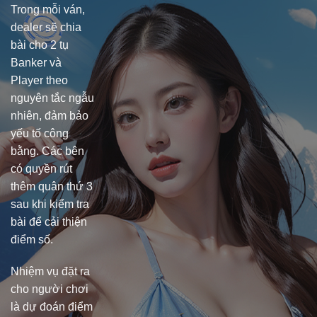
Trong mỗi ván,
dealer sẽ chia
bài cho 2 tụ
Banker và
Player theo
nguyên tắc ngẫu
nhiên, đảm bảo
yếu tố công
bằng. Các bên
có quyền rút
thêm quân thứ 3
sau khi kiểm tra
bài để cải thiện
điểm số.
Nhiệm vụ đặt ra
cho người chơi
là dự đoán điểm