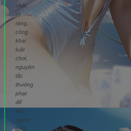
nhật
rõ
ràng,
công
khai
luật
chơi,
nguyên
tắc
thưởng
phạt
để
mọi
người
nắm