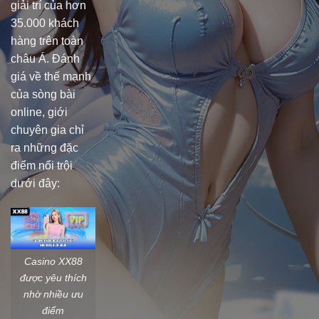
giải trí của hơn
35.000 khách
hàng trên toàn
châu Á. Đánh
giá về thế mạnh
của sòng bài
online, giới
chuyên gia chỉ
ra những đặc
điểm nổi trội
dưới đây:
Casino XX88
được yêu thích
nhờ nhiều ưu
điểm