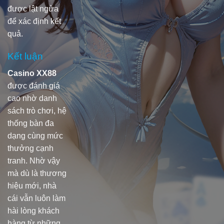
được lật ngửa
để xác định kết
quả.
Kết luận
Casino XX88
được đánh giá
cao nhờ danh
sách trò chơi, hệ
thống bàn đa
dạng cùng mức
thưởng cạnh
tranh. Nhờ vậy
mà dù là thương
hiệu mới, nhà
cái vẫn luôn làm
hài lòng khách
hàng từ những