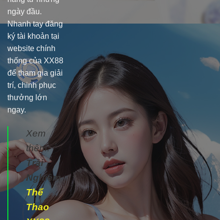
ngày đầu.
Nhanh tay đăng
ký tài khoản tại
website chính
thống của XX88
để tham gia giải
trí, chinh phục
thưởng lớn
ngay.
Xem
thêm:
Trải
Nghiệm
Thể
Thao